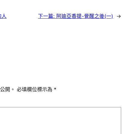
的人
下一篇:
阿迪亞香提-覺醒之後(一)
→
公開。
必填欄位標示為
*