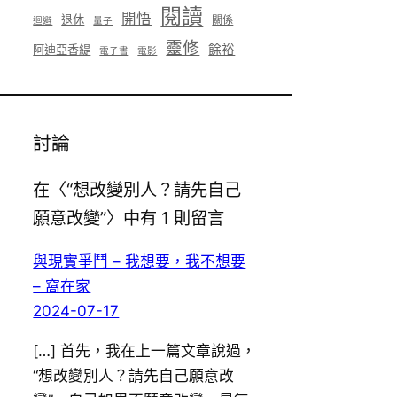
閱讀
開悟
退休
關係
迴避
量子
靈修
餘裕
阿迪亞香緹
電子書
電影
討論
在〈“想改變別人？請先自己
願意改變”〉中有 1 則留言
與現實爭鬥 – 我想要，我不想要
– 窩在家
2024-07-17
[…] 首先，我在上一篇文章說過，
“想改變別人？請先自己願意改