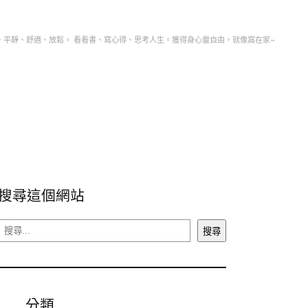
，平靜、舒適、放鬆。 看看書、寫心得、思考人生。獲得身心靈自由，就像窩在家~
搜尋這個網站
搜
搜尋
尋
分類