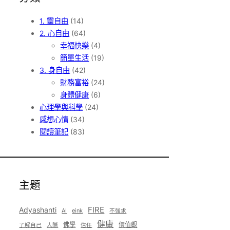
1. 靈自由
(14)
2. 心自由
(64)
幸福快樂
(4)
簡單生活
(19)
3. 身自由
(42)
財務富裕
(24)
身體健康
(6)
心理學與科學
(24)
感想心情
(34)
閱讀筆記
(83)
主題
Adyashanti
FIRE
AI
eink
不強求
健康
佛學
價值觀
了解自己
人際
信任