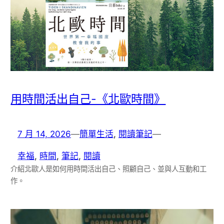
用時間活出自己-《北歐時間》
7 月 14, 2026
—
簡單生活
, 
閱讀筆記
—
幸福
, 
時間
, 
筆記
, 
閱讀
介紹北歐人是如何用時間活出自己、照顧自己、並與人互動和工
作。