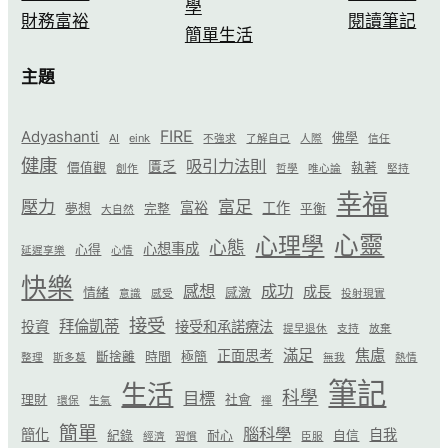
學
財務富裕
閱讀筆記
簡單生活
主題
FIRE
Adyashanti
佛學
AI
eink
不強求
了解自己
人際
信任
健康
吸引力法則
匱乏
價值觀
執著
創作
哲學
唯心論
堅持
幸福
壓力
富足
富裕
工作
夢想
完整
平衡
大自然
心靈
心理學
心態
心想事成
心得
延遲享樂
心情
快樂
感想
成功
成長
情緒
感激
意識
感受
投射現實
接受
拜倫凱蒂
投資
接受和承諾療法
提早退休
支持
放棄
滿足
焦慮
正面思考
斷捨離
時間
極簡
整理
斯多葛
無我
熱情
筆記
生活
科學
目標
理財
社會
環保
生氣
禪
簡單
腦科學
簡化
自我
紀錄
耐心
自信
經濟
習慣
臣服