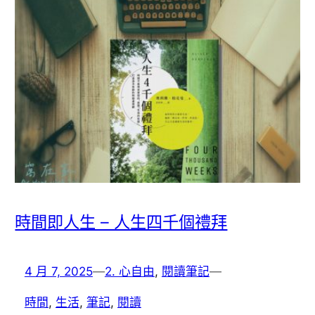
時間即人生 – 人生四千個禮拜
4 月 7, 2025
—
2. 心自由
, 
閱讀筆記
—
時間
, 
生活
, 
筆記
, 
閱讀