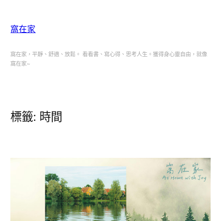
跳
至
窩在家
主
要
窩在家，平靜、舒適、放鬆。 看看書、寫心得、思考人生。獲得身心靈自由，就像
窩在家~
內
容
標籤:
時間