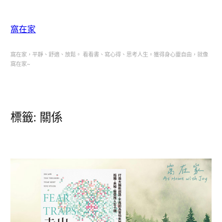
跳
至
窩在家
主
要
窩在家，平靜、舒適、放鬆。 看看書、寫心得、思考人生。獲得身心靈自由，就像
窩在家~
內
容
標籤:
關係