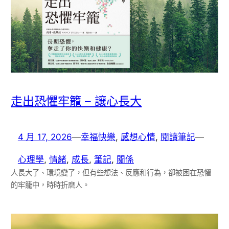
走出恐懼牢籠 – 讓心長大
4 月 17, 2026
—
幸福快樂
, 
感想心情
, 
閱讀筆記
—
心理學
, 
情緒
, 
成長
, 
筆記
, 
關係
人長大了、環境變了，但有些想法、反應和行為，卻被困在恐懼
的牢籠中，時時折磨人。