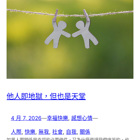
他人即地獄，但也是天堂
4 月 7, 2026
—
幸福快樂
, 
感想心情
—
人際
, 
快樂
, 
無我
, 
社會
, 
自我
, 
關係
如果人際關係是幸福的必要條件，又為什麼最讓我們痛苦的，也