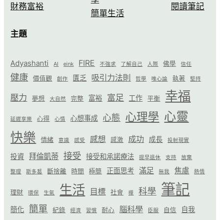
財務富裕
閱讀筆記
簡單生活
主題
FIRE
Adyashanti
佛學
AI
eink
不強求
了解自己
人際
信任
健康
吸引力法則
匱乏
價值觀
執著
創作
哲學
唯心論
堅持
幸福
壓力
富足
富裕
工作
夢想
完整
平衡
大自然
心靈
心理學
心態
心想事成
心得
延遲享樂
心情
快樂
感想
成功
成長
情緒
感激
意識
感受
投射現實
接受
拜倫凱蒂
投資
接受和承諾療法
提早退休
支持
放棄
滿足
焦慮
正面思考
斷捨離
時間
極簡
整理
斯多葛
無我
熱情
筆記
生活
科學
目標
理財
社會
環保
生氣
禪
簡單
腦科學
簡化
自我
紀錄
耐心
自信
經濟
習慣
臣服