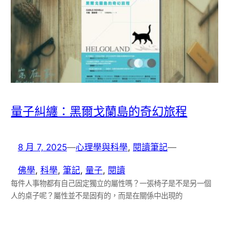
量子糾纏：黑爾戈蘭島的奇幻旅程
8 月 7, 2025
—
心理學與科學
, 
閱讀筆記
—
佛學
, 
科學
, 
筆記
, 
量子
, 
閱讀
每件人事物都有自己固定獨立的屬性嗎？一張椅子是不是另一個
人的桌子呢？屬性並不是固有的，而是在關係中出現的