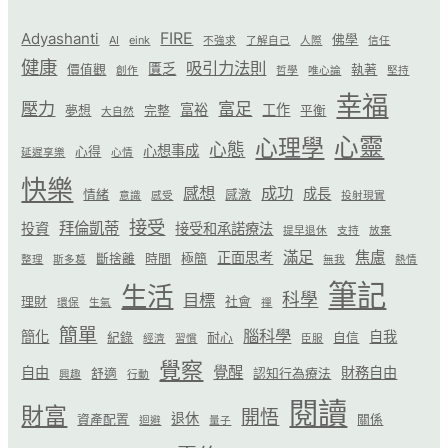
FIRE
Adyashanti
佛學
AI
eink
不強求
了解自己
人際
信任
健康
吸引力法則
匱乏
價值觀
執著
創作
哲學
唯心論
堅持
幸福
壓力
富足
富裕
工作
夢想
完整
平衡
大自然
心靈
心理學
心態
心想事成
心得
延遲享樂
心情
快樂
感想
成功
成長
情緒
感激
意識
感受
投射現實
接受
拜倫凱蒂
投資
接受和承諾療法
提早退休
支持
放棄
滿足
焦慮
正面思考
斷捨離
時間
極簡
整理
斯多葛
無我
熱情
筆記
生活
科學
目標
理財
社會
環保
生氣
禪
簡單
腦科學
簡化
自我
紀錄
耐心
自信
經濟
習慣
臣服
覺察
覺醒
自由
財務自由
舒適
認知行為療法
興趣
行動
閱讀
財富
開悟
退休
資產配置
關係
迴避
量子