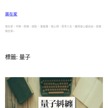
跳
至
窩在家
主
要
窩在家，平靜、舒適、放鬆。 看看書、寫心得、思考人生。獲得身心靈自由，就像
窩在家~
內
容
標籤:
量子