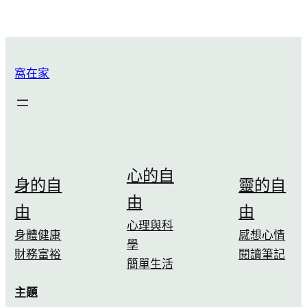
窩在家
心的自
身的自
靈的自
由
由
由
心理與科
身體健康
感想心情
學
財務富裕
閱讀筆記
簡單生活
主題